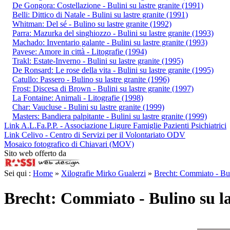
De Gongora: Costellazione - Bulini su lastre granite (1991)
Belli: Dittico di Natale - Bulini su lastre granite (1991)
Whitman: Del sé - Bulino su lastre granite (1992)
Parra: Mazurka del singhiozzo - Bulini su lastre granite (1993)
Machado: Inventario galante - Bulini su lastre granite (1993)
Pavese: Amore in città - Litografie (1994)
Trakl: Estate-Inverno - Bulini su lastre granite (1995)
De Ronsard: Le rose della vita - Bulini su lastre granite (1995)
Catullo: Passero - Bulino su lastre granite (1996)
Frost: Discesa di Brown - Bulini su lastre granite (1997)
La Fontaine: Animali - Litografie (1998)
Char: Vaucluse - Bulini su lastre granite (1999)
Masters: Bandiera palpitante - Bulini su lastre granite (1999)
Link A.L.Fa.P.P. - Associazione Ligure Famiglie Pazienti Psichiatrici
Link Celivo - Centro di Servizi per il Volontariato ODV
Mosaico fotografico di Chiavari (MOV)
Sito web offerto da
Sei qui :
Home
»
Xilografie Mirko Gualerzi
»
Brecht: Commiato - Buli
Brecht: Commiato - Bulino su la