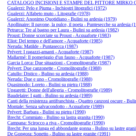
CATALOGO INCISIONI E STAMPE DEL PITTORE MIRKO 
Gualerzi: Pelo e Piuma - Inchiostri litografici (1972)
Gualerzi: Alfabeto muto - Litografie (1978)
Gualerzi: Anonimo Quotidiano - Bulini su ardesia (1979)
Apollinaire: Il pavone, la pulce, il poeta - Puntesecche su ardesia (
Petrarca: Tre al bagno per Laura - Bulini su ardesia (1982)
Proust: Donne scorciate su Proust - Acquaforte (1983)
Eliot: Del tempo e dell'amore - Acquaforte (1985)
Neruda: Matilde - Puntasecca (1987)
Prévert: I ragazzi-amanti - Acquaforte (1987)
Mallarmé: Il pomeriggio d'un fauno - Acquaforte (1987)
Garcia Lorca: Due situazioni - Cromolitografie (1987)
Prévert: Due canzonette - Cromolitografie (1988)
Catullo: Distico - Bulino su ardesia (1988)
Neruda: Due e uno - Cromolitografie (1988)
Quasimodo: Loreto - Bulini su pietra (1988)
Ungaretti: Donne dell'allegria - Cromolitografie (1989)
Baudelaire: I gatti - Bulino su ardesia (1989)
Canti della resistenza antifranchista - Quattro canzoni oscure - Bulin
Montale: Senza salvacondotto - Acquaforte (1989)
Prévert: Barbara - Bulini su pietra (1990)
Brecht: Commiato - Bulino su lastra granita (1990)
Campana: Scirocco a riva - Cromolitografie (1990)
Brecht: Per una lunga ed abbondante gonna - Bulino su lastre grani
De Gongora: Sonetto - Bulino su lastre granite (1991)