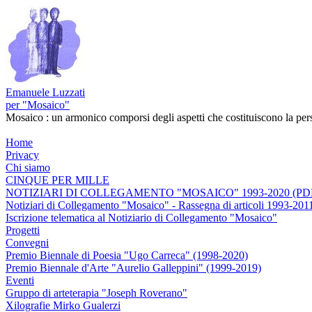
Emanuele Luzzati
per "Mosaico"
Mosaico : un armonico comporsi degli aspetti che costituiscono la pers
Home
Privacy
Chi siamo
CINQUE PER MILLE
NOTIZIARI DI COLLEGAMENTO "MOSAICO" 1993-2020 (PD
Notiziari di Collegamento "Mosaico" - Rassegna di articoli 1993-201
Iscrizione telematica al Notiziario di Collegamento "Mosaico"
Progetti
Convegni
Premio Biennale di Poesia "Ugo Carreca" (1998-2020)
Premio Biennale d'Arte "Aurelio Galleppini" (1999-2019)
Eventi
Gruppo di arteterapia "Joseph Roverano"
Xilografie Mirko Gualerzi