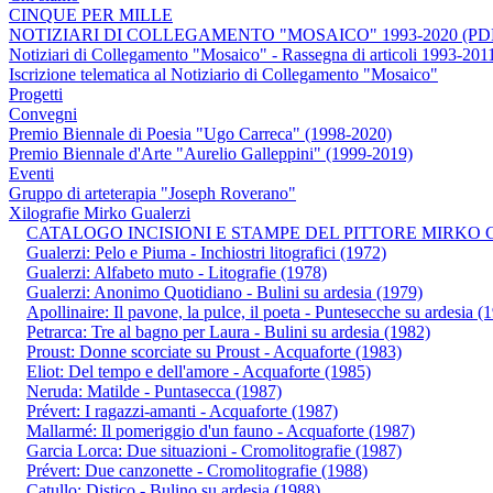
CINQUE PER MILLE
NOTIZIARI DI COLLEGAMENTO "MOSAICO" 1993-2020 (PD
Notiziari di Collegamento "Mosaico" - Rassegna di articoli 1993-201
Iscrizione telematica al Notiziario di Collegamento "Mosaico"
Progetti
Convegni
Premio Biennale di Poesia "Ugo Carreca" (1998-2020)
Premio Biennale d'Arte "Aurelio Galleppini" (1999-2019)
Eventi
Gruppo di arteterapia "Joseph Roverano"
Xilografie Mirko Gualerzi
CATALOGO INCISIONI E STAMPE DEL PITTORE MIRKO 
Gualerzi: Pelo e Piuma - Inchiostri litografici (1972)
Gualerzi: Alfabeto muto - Litografie (1978)
Gualerzi: Anonimo Quotidiano - Bulini su ardesia (1979)
Apollinaire: Il pavone, la pulce, il poeta - Puntesecche su ardesia (
Petrarca: Tre al bagno per Laura - Bulini su ardesia (1982)
Proust: Donne scorciate su Proust - Acquaforte (1983)
Eliot: Del tempo e dell'amore - Acquaforte (1985)
Neruda: Matilde - Puntasecca (1987)
Prévert: I ragazzi-amanti - Acquaforte (1987)
Mallarmé: Il pomeriggio d'un fauno - Acquaforte (1987)
Garcia Lorca: Due situazioni - Cromolitografie (1987)
Prévert: Due canzonette - Cromolitografie (1988)
Catullo: Distico - Bulino su ardesia (1988)