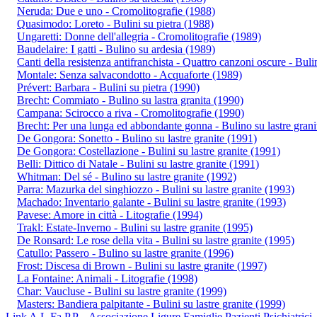
Neruda: Due e uno - Cromolitografie (1988)
Quasimodo: Loreto - Bulini su pietra (1988)
Ungaretti: Donne dell'allegria - Cromolitografie (1989)
Baudelaire: I gatti - Bulino su ardesia (1989)
Canti della resistenza antifranchista - Quattro canzoni oscure - Bulin
Montale: Senza salvacondotto - Acquaforte (1989)
Prévert: Barbara - Bulini su pietra (1990)
Brecht: Commiato - Bulino su lastra granita (1990)
Campana: Scirocco a riva - Cromolitografie (1990)
Brecht: Per una lunga ed abbondante gonna - Bulino su lastre grani
De Gongora: Sonetto - Bulino su lastre granite (1991)
De Gongora: Costellazione - Bulini su lastre granite (1991)
Belli: Dittico di Natale - Bulini su lastre granite (1991)
Whitman: Del sé - Bulino su lastre granite (1992)
Parra: Mazurka del singhiozzo - Bulini su lastre granite (1993)
Machado: Inventario galante - Bulini su lastre granite (1993)
Pavese: Amore in città - Litografie (1994)
Trakl: Estate-Inverno - Bulini su lastre granite (1995)
De Ronsard: Le rose della vita - Bulini su lastre granite (1995)
Catullo: Passero - Bulino su lastre granite (1996)
Frost: Discesa di Brown - Bulini su lastre granite (1997)
La Fontaine: Animali - Litografie (1998)
Char: Vaucluse - Bulini su lastre granite (1999)
Masters: Bandiera palpitante - Bulini su lastre granite (1999)
Link A.L.Fa.P.P. - Associazione Ligure Famiglie Pazienti Psichiatrici