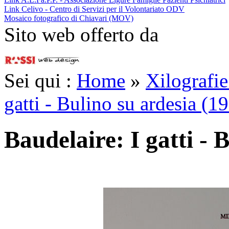
Link Celivo - Centro di Servizi per il Volontariato ODV
Mosaico fotografico di Chiavari (MOV)
Sito web offerto da
Sei qui :
Home
»
Xilografi
gatti - Bulino su ardesia (1
Baudelaire: I gatti - 